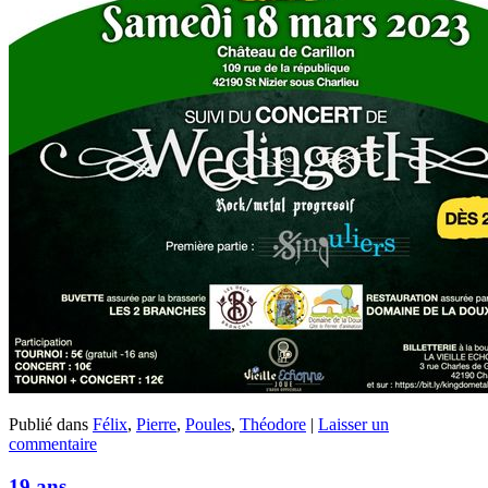
Publié dans
Félix
,
Pierre
,
Poules
,
Théodore
|
Laisser un
commentaire
19 ans