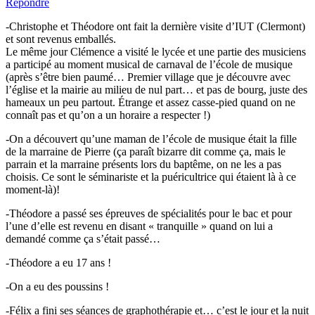
Répondre
-Christophe et Théodore ont fait la dernière visite d’IUT (Clermont)
et sont revenus emballés.
Le même jour Clémence a visité le lycée et une partie des musiciens
a participé au moment musical de carnaval de l’école de musique
(après s’être bien paumé… Premier village que je découvre avec
l’église et la mairie au milieu de nul part… et pas de bourg, juste des
hameaux un peu partout. Étrange et assez casse-pied quand on ne
connaît pas et qu’on a un horaire a respecter !)
-On a découvert qu’une maman de l’école de musique était la fille
de la marraine de Pierre (ça paraît bizarre dit comme ça, mais le
parrain et la marraine présents lors du baptême, on ne les a pas
choisis. Ce sont le séminariste et la puéricultrice qui étaient là à ce
moment-là)!
-Théodore a passé ses épreuves de spécialités pour le bac et pour
l’une d’elle est revenu en disant « tranquille » quand on lui a
demandé comme ça s’était passé…
-Théodore a eu 17 ans !
-On a eu des poussins !
-Félix a fini ses séances de graphothérapie et… c’est le jour et la nuit