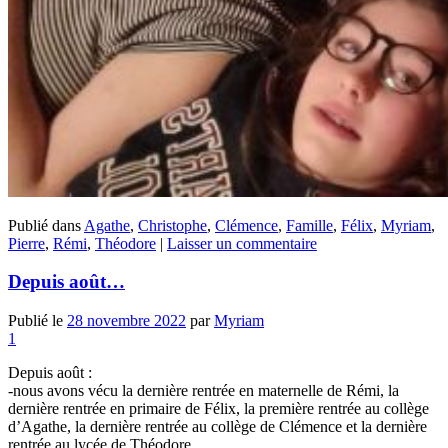
Publié dans
Agathe
,
Christophe
,
Clémence
,
Famille
,
Félix
,
Myriam
,
Pierre
,
Rémi
,
Théodore
|
Laisser un commentaire
Depuis août…
Publié le
28 novembre 2022
par
Myriam
1
Depuis août :
-nous avons vécu la dernière rentrée en maternelle de Rémi, la
dernière rentrée en primaire de Félix, la première rentrée au collège
d’Agathe, la dernière rentrée au collège de Clémence et la dernière
rentrée au lycée de Théodore…