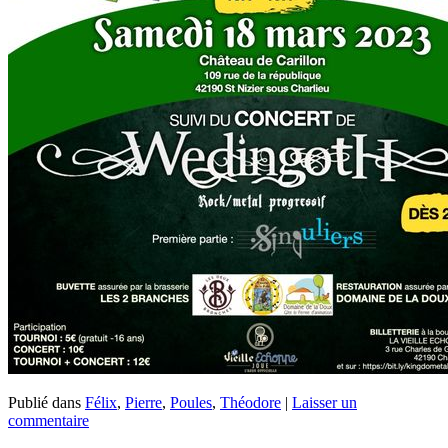
Publié dans
Félix
,
Pierre
,
Poules
,
Théodore
|
Laisser un
commentaire