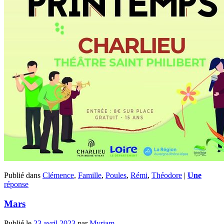
Publié dans
Clémence
,
Famille
,
Poules
,
Rémi
,
Théodore
|
Une
réponse
Mars
Publié le
23 avril 2023
par
Myriam