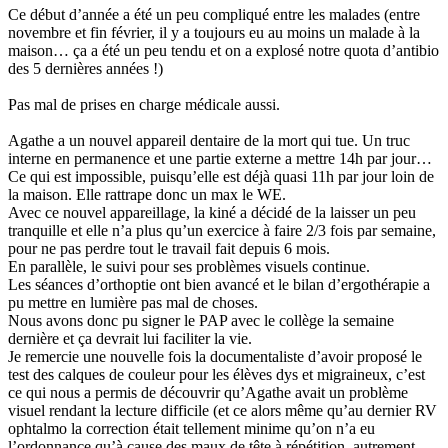
Ce début d’année a été un peu compliqué entre les malades (entre
novembre et fin février, il y a toujours eu au moins un malade à la
maison… ça a été un peu tendu et on a explosé notre quota d’antibio
des 5 dernières années !)
Pas mal de prises en charge médicale aussi.
Agathe a un nouvel appareil dentaire de la mort qui tue. Un truc
interne en permanence et une partie externe a mettre 14h par jour…
Ce qui est impossible, puisqu’elle est déjà quasi 11h par jour loin de
la maison. Elle rattrape donc un max le WE.
Avec ce nouvel appareillage, la kiné a décidé de la laisser un peu
tranquille et elle n’a plus qu’un exercice à faire 2/3 fois par semaine,
pour ne pas perdre tout le travail fait depuis 6 mois.
En parallèle, le suivi pour ses problèmes visuels continue.
Les séances d’orthoptie ont bien avancé et le bilan d’ergothérapie a
pu mettre en lumière pas mal de choses.
Nous avons donc pu signer le PAP avec le collège la semaine
dernière et ça devrait lui faciliter la vie.
Je remercie une nouvelle fois la documentaliste d’avoir proposé le
test des calques de couleur pour les élèves dys et migraineux, c’est
ce qui nous a permis de découvrir qu’Agathe avait un problème
visuel rendant la lecture difficile (et ce alors même qu’au dernier RV
ophtalmo la correction était tellement minime qu’on n’a eu
l’ordonnance qu’à cause des maux de tête à répétition, autrement,