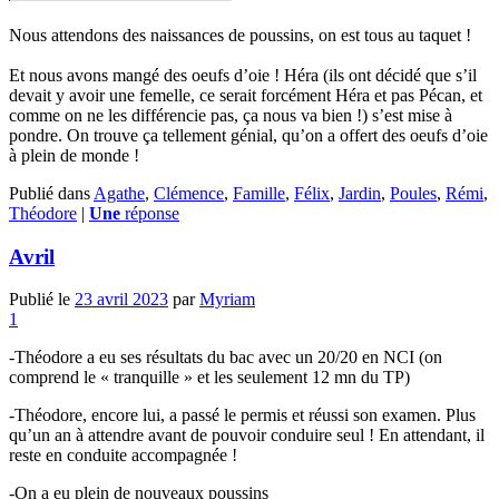
Nous attendons des naissances de poussins, on est tous au taquet !
Et nous avons mangé des oeufs d’oie ! Héra (ils ont décidé que s’il
devait y avoir une femelle, ce serait forcément Héra et pas Pécan, et
comme on ne les différencie pas, ça nous va bien !) s’est mise à
pondre. On trouve ça tellement génial, qu’on a offert des oeufs d’oie
à plein de monde !
Publié dans
Agathe
,
Clémence
,
Famille
,
Félix
,
Jardin
,
Poules
,
Rémi
,
Théodore
|
Une
réponse
Avril
Publié le
23 avril 2023
par
Myriam
1
-Théodore a eu ses résultats du bac avec un 20/20 en NCI (on
comprend le « tranquille » et les seulement 12 mn du TP)
-Théodore, encore lui, a passé le permis et réussi son examen. Plus
qu’un an à attendre avant de pouvoir conduire seul ! En attendant, il
reste en conduite accompagnée !
-On a eu plein de nouveaux poussins