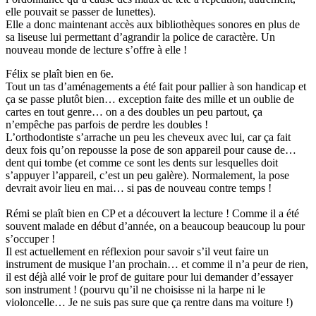
elle pouvait se passer de lunettes).
Elle a donc maintenant accès aux bibliothèques sonores en plus de
sa liseuse lui permettant d’agrandir la police de caractère. Un
nouveau monde de lecture s’offre à elle !
Félix se plaît bien en 6e.
Tout un tas d’aménagements a été fait pour pallier à son handicap et
ça se passe plutôt bien… exception faite des mille et un oublie de
cartes en tout genre… on a des doubles un peu partout, ça
n’empêche pas parfois de perdre les doubles !
L’orthodontiste s’arrache un peu les cheveux avec lui, car ça fait
deux fois qu’on repousse la pose de son appareil pour cause de…
dent qui tombe (et comme ce sont les dents sur lesquelles doit
s’appuyer l’appareil, c’est un peu galère). Normalement, la pose
devrait avoir lieu en mai… si pas de nouveau contre temps !
Rémi se plaît bien en CP et a découvert la lecture ! Comme il a été
souvent malade en début d’année, on a beaucoup beaucoup lu pour
s’occuper !
Il est actuellement en réflexion pour savoir s’il veut faire un
instrument de musique l’an prochain… et comme il n’a peur de rien,
il est déjà allé voir le prof de guitare pour lui demander d’essayer
son instrument ! (pourvu qu’il ne choisisse ni la harpe ni le
violoncelle… Je ne suis pas sure que ça rentre dans ma voiture !)