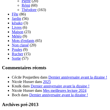
Pierre
(20)
Rémi
(60)
Théodore
(163)
Fête
(86)
Jardin
(56)
késako
(3)
Livres
(6)
Maison
(23)
Météo
(9)
Mots d'enfants
(65)
Non classé
(20)
Poules
(9)
Rucher
(15)
Sortie
(57)
Commentaires récents
Cécile Poujardieu
dans
Dernier anniversaire avant la dizaine !
Nicole Husser
dans
2025
Knulk
dans
Dernier anniversaire avant la dizaine !
Nicole Husser
dans
Mes meilleures lecture 2024
Boch
dans
Dernier anniversaire avant la dizaine !
Archives pré-2013