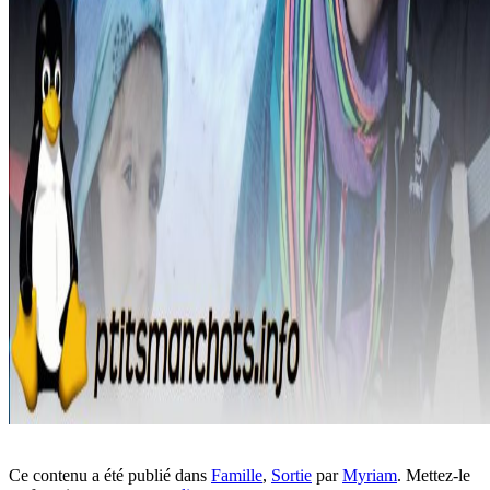
Ce contenu a été publié dans
Famille
,
Sortie
par
Myriam
. Mettez-le