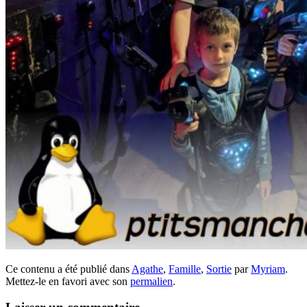
Ce contenu a été publié dans
Agathe
,
Famille
,
Sortie
par
Myriam
.
Mettez-le en favori avec son
permalien
.